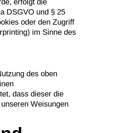
e, erfolgt die
it. a DSGVO und § 25
okies oder den Zugriff
rprinting) im Sinne des
 Nutzung des oben
inen
et, dass dieser die
h unseren Weisungen